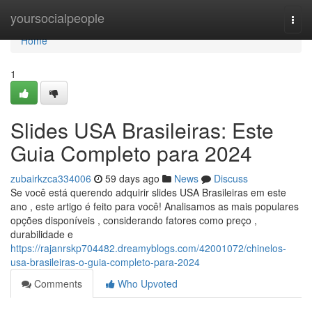
Home
yoursocialpeople
Togg
navi
Home
1
Slides USA Brasileiras: Este
Guia Completo para 2024
zubairkzca334006
59 days ago
News
Discuss
Se você está querendo adquirir slides USA Brasileiras em este
ano , este artigo é feito para você! Analisamos as mais populares
opções disponíveis , considerando fatores como preço ,
durabilidade e
https://rajanrskp704482.dreamyblogs.com/42001072/chinelos-
usa-brasileiras-o-guia-completo-para-2024
Comments
Who Upvoted