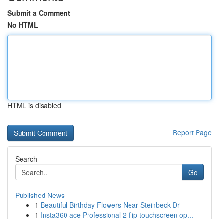
Submit a Comment
No HTML
HTML is disabled
Report Page
Search
Go
Published News
1
Beautiful Birthday Flowers Near Steinbeck Dr
1
Insta360 ace Professional 2 flip touchscreen op...