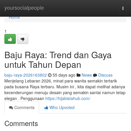
Home
yoursocialpeople
Togg
navi
Home
1
Baju Raya: Trend dan Gaya
untuk Tahun Depan
baju-raya-2026163802
55 days ago
News
Discuss
Menjelang Lebaran 2026, minat para wanita semakin tertarik
pada busana Raya terbaru. Musim ini , kita dapat melihat adanya
kecenderungan menuju desain yang semakin santai namun tetap
elegan . Penggunaan
https://hijabistahub.com/
Comments
Who Upvoted
Comments