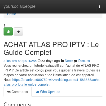
Home
yoursocialpeople
Togg
navi
Home
1
ACHAT ATLAS PRO IPTV : Le
Guide Complet
atlas-pro-shop016285
53 days ago
News
Discuss
Vous recherchez un tutoriel exhaustif sur l'achat de ATLAS PRO
IPTV ? Ce article est conçu pour vous guider à travers toutes les
étapes de votre acquisition et de l'installation de cet appareil .
Nous
https://brianfvus980752.wizzardsblog.com/41583585/achat-
atlas-pro-iptv-le-guide-complet
Comments
Who Upvoted
Comments