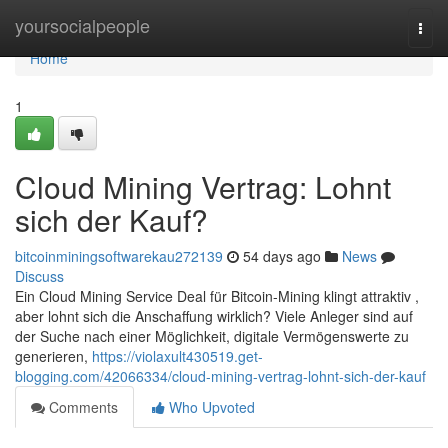
Home
yoursocialpeople
Togg
navi
Home
1
Cloud Mining Vertrag: Lohnt
sich der Kauf?
bitcoinminingsoftwarekau272139
54 days ago
News
Discuss
Ein Cloud Mining Service Deal für Bitcoin-Mining klingt attraktiv ,
aber lohnt sich die Anschaffung wirklich? Viele Anleger sind auf
der Suche nach einer Möglichkeit, digitale Vermögenswerte zu
generieren,
https://violaxult430519.get-
blogging.com/42066334/cloud-mining-vertrag-lohnt-sich-der-kauf
Comments
Who Upvoted