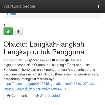
Home
yoursocialpeople
Togg
navi
Home
1
Olxtoto: Langkah-langkah
Lengkap untuk Pengguna
aroncvhc107399
53 days ago
News
Discuss
Ingin mencoba situs Olxtoto tapi bingung? Tidak perlu risau!
Panduan ini bertujuan untuk mengarahkan Anda, untuk orang
baru, menjelaskan prinsip Olxtoto. Kami akan menguraikan cara
bergabung, mengikuti fasilitas-nya,
https://haleemapgag906957.blogrelation.com/47810127/olxtoto-
langkah-langkah-lengkap-untuk-pengguna
Comments
Who Upvoted