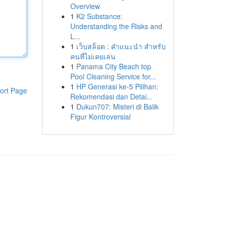
Overview
1
K2 Substance:
Understanding the Risks and
L...
1
เว็บสล็อต : คำแนะนำ สำหรับ
คนที่ไม่เคยเล่น
1
Panama City Beach top
Pool Cleaning Service for...
1
HP Generasi ke-5 Pilihan:
ort Page
Rekomendasi dan Detai...
1
Dukun707: Misteri di Balik
Figur Kontroversial