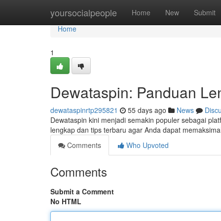
Home
yoursocialpeople
Home
New
Submit
Home
1
Dewataspin: Panduan Len
dewataspinrtp295821
55 days ago
News
Disc
Dewataspin kini menjadi semakin populer sebagai pla
lengkap dan tips terbaru agar Anda dapat memaksimalk
Comments
Who Upvoted
Comments
Submit a Comment
No HTML