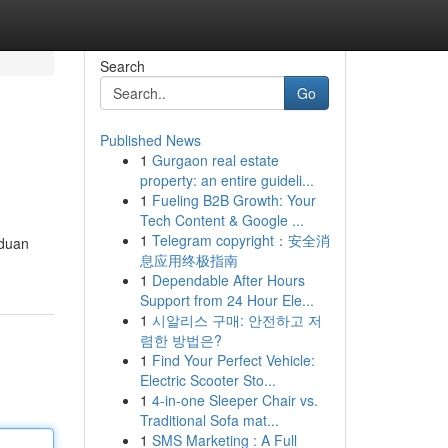
Search
Go
Published News
1
Gurgaon real estate
property: an entire guideli...
1
Fueling B2B Growth: Your
Tech Content & Google ...
1
Telegram copyright：安全消
nduan
息应用终极指南
1
Dependable After Hours
Support from 24 Hour Ele...
1
시알리스 구매: 안전하고 저
렴한 방법은?
1
Find Your Perfect Vehicle:
Electric Scooter Sto...
1
4-in-one Sleeper Chair vs.
Traditional Sofa mat...
1
SMS Marketing : A Full