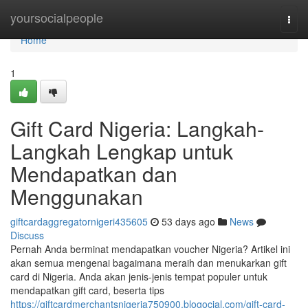
Home
yoursocialpeople
Togg
navi
Home
1
Gift Card Nigeria: Langkah-
Langkah Lengkap untuk
Mendapatkan dan
Menggunakan
giftcardaggregatornigeri435605
53 days ago
News
Discuss
Pernah Anda berminat mendapatkan voucher Nigeria? Artikel ini
akan semua mengenai bagaimana meraih dan menukarkan gift
card di Nigeria. Anda akan jenis-jenis tempat populer untuk
mendapatkan gift card, beserta tips
https://giftcardmerchantsnigeria750900.blogocial.com/gift-card-