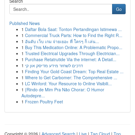
Search
Go
Published News
1
Daftar Bola Saat: Tonton Pertandingan Istimewa ...
1
Commercial Truck Parts: How to Find the Right R...
1
อันดับ เว็บ เกม จ่ายเยอะ ที่ ใครๆ ก็ เล่น...
1
Buy This Medication Online: A Problematic Propo...
1
Trusted Electrical Upgrades Through Electrician...
1
Purchase Retatrutide Via the internet: A Detail...
1
דרכים לשחזר מידע מדיסק און קי
1
Finding Your Gold Coast Dream: Top Real Estate ...
1
Where to Get Carbomer: The Comprehensive ...
1
LC Winford: Your Resource to Online Visibili...
1
{Rindo de Mim Pra Não Chorar: O Humor
Autodepre...
1
Frozen Poultry Feet
Copyright © 2026 |
Advanced Search
|
Live
|
Tag Cloud
|
Top