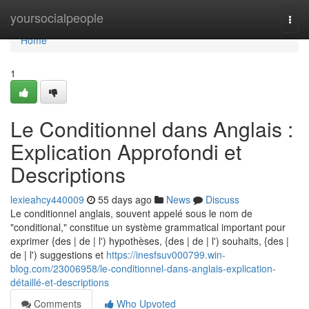
Home
yoursocialpeople
Togg
navi
Home
1
Le Conditionnel dans Anglais :
Explication Approfondi et
Descriptions
lexieahcy440009
55 days ago
News
Discuss
Le conditionnel anglais, souvent appelé sous le nom de
"conditional," constitue un système grammatical important pour
exprimer {des | de | l') hypothèses, {des | de | l') souhaits, {des |
de | l') suggestions et
https://inesfsuv000799.win-
blog.com/23006958/le-conditionnel-dans-anglais-explication-
détaillé-et-descriptions
Comments
Who Upvoted