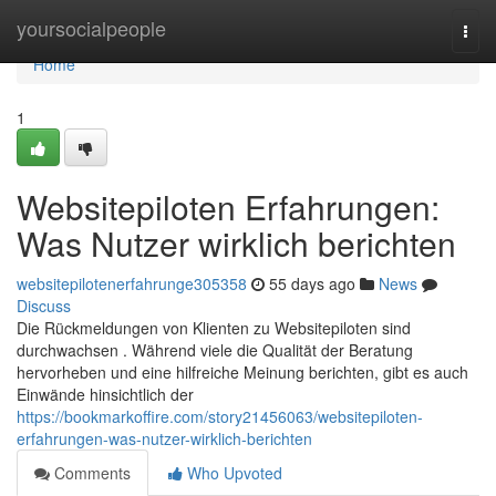
Home
yoursocialpeople
Togg
navi
Home
1
Websitepiloten Erfahrungen:
Was Nutzer wirklich berichten
websitepilotenerfahrunge305358
55 days ago
News
Discuss
Die Rückmeldungen von Klienten zu Websitepiloten sind
durchwachsen . Während viele die Qualität der Beratung
hervorheben und eine hilfreiche Meinung berichten, gibt es auch
Einwände hinsichtlich der
https://bookmarkoffire.com/story21456063/websitepiloten-
erfahrungen-was-nutzer-wirklich-berichten
Comments
Who Upvoted