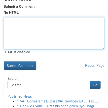
Submit a Comment
No HTML
HTML is disabled
Report Page
Search
Go
Published News
1
VAT Consultants Dubai | VAT Services UAE | Tax ...
1
Görükle Uyducu Bursa'nın önde gelen uydu bağl...