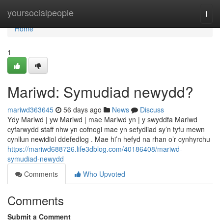
Home
yoursocialpeople
Togg
navi
Home
1
Mariwd: Symudiad newydd?
mariwd363645
56 days ago
News
Discuss
Ydy Mariwd | yw Mariwd | mae Mariwd yn | y swyddfa Mariwd
cyfarwydd staff nhw yn cofnogi mae yn sefydliad sy’n tyfu mewn
cynllun newidiol ddefedlog . Mae hi’n hefyd na rhan o’r cynhyrchu
https://mariwd688726.life3dblog.com/40186408/mariwd-
symudiad-newydd
Comments
Who Upvoted
Comments
Submit a Comment