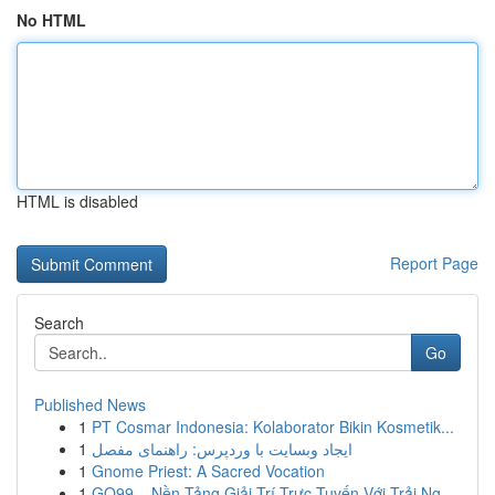
No HTML
HTML is disabled
Report Page
Search
Go
Published News
1
PT Cosmar Indonesia: Kolaborator Bikin Kosmetik...
1
ایجاد وبسایت با وردپرس: راهنمای مفصل
1
Gnome Priest: A Sacred Vocation
1
GO99 – Nền Tảng Giải Trí Trực Tuyến Với Trải Ng...