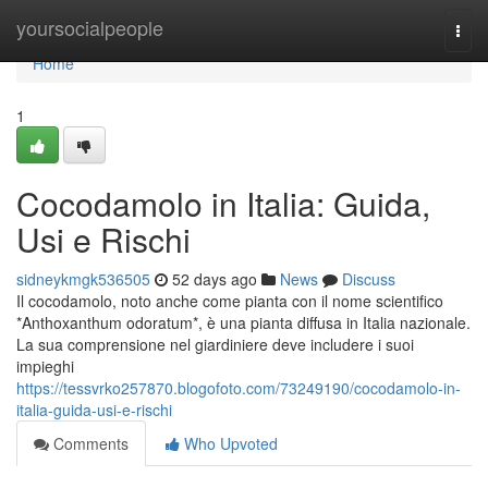
Home
yoursocialpeople
Togg
navi
Home
1
Cocodamolo in Italia: Guida,
Usi e Rischi
sidneykmgk536505
52 days ago
News
Discuss
Il cocodamolo, noto anche come pianta con il nome scientifico
*Anthoxanthum odoratum*, è una pianta diffusa in Italia nazionale.
La sua comprensione nel giardiniere deve includere i suoi
impieghi
https://tessvrko257870.blogofoto.com/73249190/cocodamolo-in-
italia-guida-usi-e-rischi
Comments
Who Upvoted