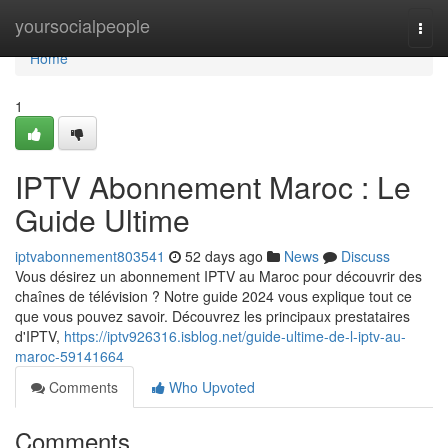
Home
yoursocialpeople
Togg
navi
Home
1
IPTV Abonnement Maroc : Le
Guide Ultime
iptvabonnement803541
52 days ago
News
Discuss
Vous désirez un abonnement IPTV au Maroc pour découvrir des
chaînes de télévision ? Notre guide 2024 vous explique tout ce
que vous pouvez savoir. Découvrez les principaux prestataires
d'IPTV,
https://iptv926316.isblog.net/guide-ultime-de-l-iptv-au-
maroc-59141664
Comments
Who Upvoted
Comments