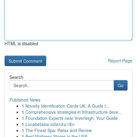
HTML is disabled
Report Page
Search
Go
Published News
1
Novelty Identification Cards UK: A Guide t...
1
Comprehensive strategies in infrastructure deve...
1
Foundation Experts near Inverleigh: Your Guide
1
Lucabetasia สมัครสมาชิก
1
The Finest Spa: Relax and Renew
1
Best Mattress Stores in the USA