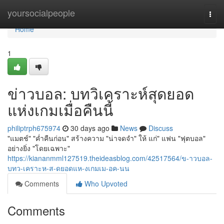
Home
yoursocialpeople
Togg
navi
Home
1
ข่าวบอล: บทวิเคราะห์สุดยอด
แห่งเกมเมื่อคืนนี้
philiptrph675974
30 days ago
News
Discuss
"แมตช์" "ค่ำคืนก่อน" สร้างความ "น่าจดจำ" ให้ แก่" แฟน "ฟุตบอล"
อย่างยิ่ง "โดยเฉพาะ"
https://kiananmml127519.theideasblog.com/42517564/ข-าวบอล-
บทว-เคราะห-ส-ดยอดแห-งเกมเม-อค-นน
Comments
Who Upvoted
Comments