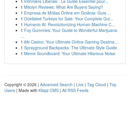
1
Infirmière Libérale : Le Guide Essentiel pour...
1
Mitolyn Reviews: What Are Buyers Saying?
1
Empresa de Mídias Online em Goiânia: Guia ...
1
Ocellated Turkeys for Sale: Your Complete Gui...
1
Humanio AI: Revolutionizing Human-Machine C...
1
Foy Gummies: Your Guide to Wonderful Marijuana
...
1
88i Casino: Your Ultimate Online Gaming Destina...
1
Sprayground Backpacks: The Ultimate Style Guide
1
Meme Soundboard: Your Ultimate Hilarious Noise
Copyright © 2026 |
Advanced Search
|
Live
|
Tag Cloud
|
Top
Users
| Made with
Kliqqi CMS
|
All RSS Feeds